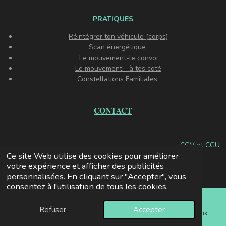
PRATIQUES
Réintégrer ton véhicule (corps)
Scan énergétique
Le mouvement-le convoi
Le mouvement - à tes coté
Constellations Familiales
CONTACT
CGV et CGU
Ce site Web utilise des cookies pour améliorer
© 2024 - 2026 PERMIS D EXISTER
votre expérience et afficher des publicités
Propulsé par
Webador
personnalisées. En cliquant sur "Accepter", vous
consentez à l'utilisation de tous les cookies.
Refuser
Accepter
E-mail
Téléphone
Carte
Facebook