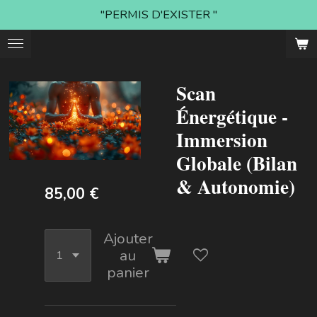
"PERMIS D'EXISTER "
Passer
au
contenu
principal
Scan
Énergétique -
Immersion
Globale (Bilan
& Autonomie)
85,00 €
Ajouter
au
panier