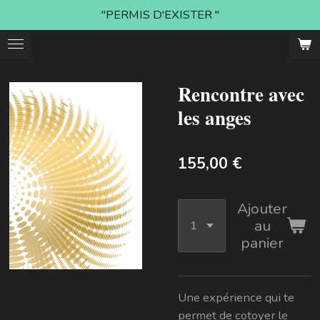
"PERMIS D'EXISTER "
Passer
au
contenu
principal
Rencontre avec
les anges
155,00 €
Ajouter
au
panier
Une expérience qui te
permet de cotoyer le