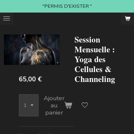
"PERMIS D'EXISTER "
Passer
au
contenu
principal
Session
Mensuelle :
Yoga des
Cellules &
Channeling
65,00 €
Ajouter
au
panier