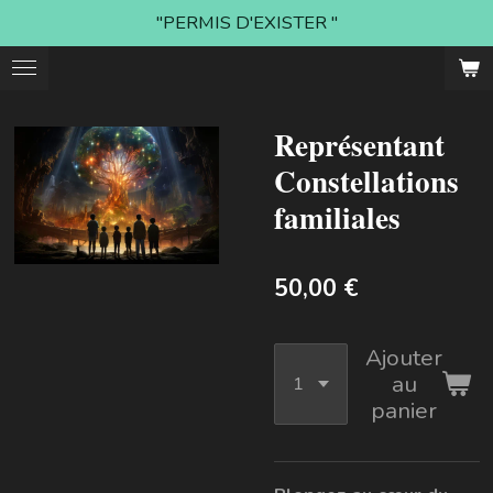
"PERMIS D'EXISTER "
Passer
au
contenu
principal
Représentant
Constellations
familiales
50,00 €
Ajouter
au
panier