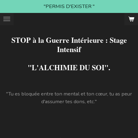
"PERMIS D'EXISTER "
Passer
au
contenu
principal
STOP à la Guerre Intérieure : Stage
Intensif
"L'ALCHIMIE DU SOI"
.
"Tu es bloquée entre ton mental et ton cœur, tu as peur
d'assumer tes dons, etc."